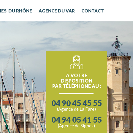
HES-DU RHÔNE
AGENCE DU VAR
CONTACT
À VOTRE
DISPOSITION
PAR TÉLÉPHONE AU :
04 90 45 45 55
(Agence de La Fare)
04 94 05 41 55
(Agence de Signes)