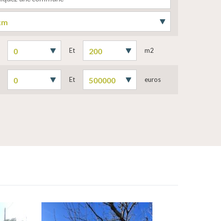
Et
m2
Et
euros