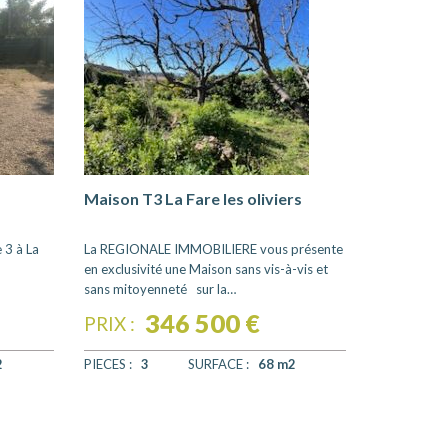
Maison T3 La Fare les oliviers
 3 à La
La REGIONALE IMMOBILIERE vous présente
en exclusivité une Maison sans vis-à-vis et
sans mitoyenneté sur la…
346 500 €
PRIX :
2
PIECES :
3
SURFACE :
68 m2