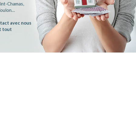
aint-Chamas,
 Toulon…
ntact avec nous
t tout