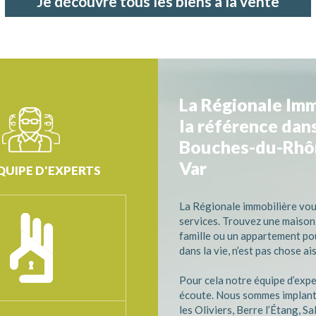
Je découvre tous les biens à la vente
La Régionale Imm
la référence dans
Bouches-du-Rhôn
Var
QUIPE D'EXPERTS
La Régionale immobilière vo
services. Trouvez une maison
famille ou un appartement po
dans la vie, n’est pas chose ai
Pour cela notre équipe d’expe
écoute. Nous sommes implant
les Oliviers, Berre l’Étang, Sa