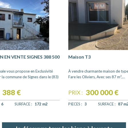
 EN VENTE SIGNES 388 500
Maison T3
S
nale vous propose en Exclusivité
À vendre charmante maison de type
r la commune de Signes dans le (83)
Fare les Oliviers, Avec ses 87 m²,…
388 €
300 000 €
PRIX :
6
SURFACE :
172 m2
PIECES :
3
SURFACE :
87 m