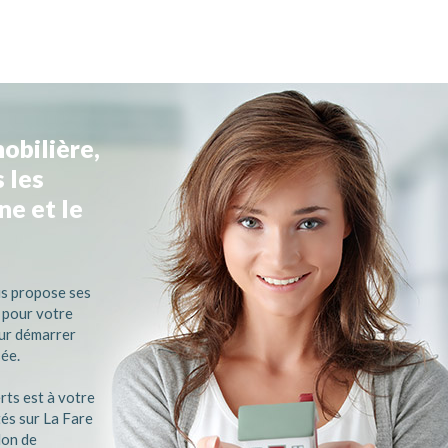
obilière,
 les
e et le
us propose ses
 pour votre
ur démarrer
sée.
rts est à votre
és sur La Fare
lon de